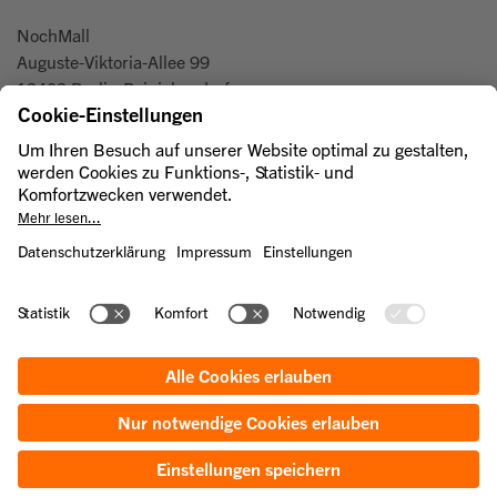
NochMall
Auguste-Viktoria-Allee 99
13403 Berlin-Reinickendorf
Zero Waste Award
Anmeldung zum Zero Waste Future Festival
© 2026 Berliner Stadtreinigungsbetriebe
Kontakt
Datenschutzbestimmungen
Barrierefreiheit
Impressum